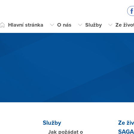
Hlavní stránka
O nás
Služby
Ze živ
Služby
Ze ži
SAG
Jak požádat o