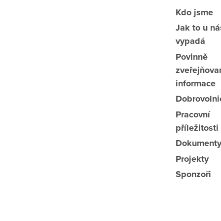
Kdo jsme
Jak to u ná
vypadá
Povinně
zveřejňova
informace
Dobrovolni
Pracovní
příležitosti
Dokument
Projekty
Sponzoři