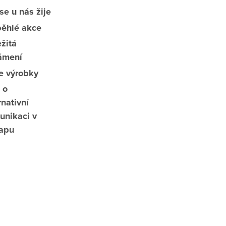
se u nás žije
běhlé akce
žitá
ámení
e výrobky
 o
rnativní
unikaci v
apu