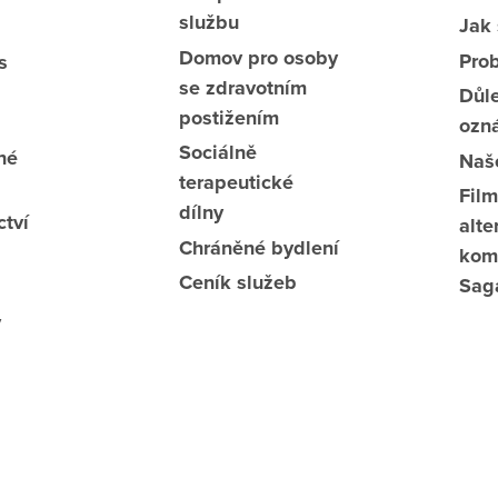
službu
Jak 
Domov pro osoby
Pro
s
se zdravotním
Důle
postižením
ozn
Sociálně
né
Naš
terapeutické
Film
dílny
ctví
alte
Chráněné bydlení
kom
Ceník služeb
Sag
y