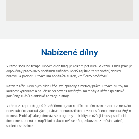
Nabízené dílny
V rámci sociálně terapeutických dílen funguje celkem pět dílen. V každé z nich pracuje
odpovědný pracovník v sociálních službách, který zajišťuje zapracování, dohled,
kontrolu a podporu uživatelům sociálních služeb, kteří dílny navštěvují.
Každá z níže uvedených dílen užívá své způsoby a metody práce, uživatel služby má
možnost vyzkoušet a naučit se pracovat s rozličnými materiály a užívat specifické
pomůcky, ruční i elektrické nástroje a stroje.
V rámci STD probíhají ještě další činnosti jako například ruční tkaní, malba na hedvábí,
individuální didaktická výuka, nácvik komunikačních dovedností nebo sebeobslužných
činností. Probíhají také jednorázové programy a aktivity umožňující rozvoj sociálních
dovedností. Jedná se například o skupinová setkání, exkurze u zaměstnavatelů,
společenské akce.