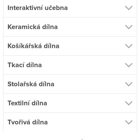
Interaktivní učebna
Keramická dílna
Košíkářská dílna
Tkací dílna
vázat uzly, rozčesávat vlnu,
Stolařská dílna
velkou roli zde hraje i příprava materiálu na
samotné tkaní
obaly na květináče
Textilní dílna
Dále zde probíhá
aromalampy
nácvik na tkacím stavu
Tvořivá dílna
obrázky na zavěšení
zvonkohry a závěsné dekorace